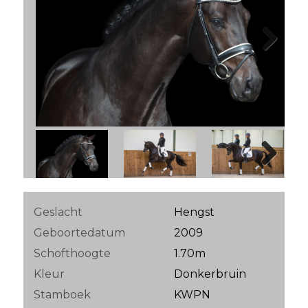
Next
Next
Geslacht
Hengst
Geboortedatum
2009
Schofthoogte
1.70m
Kleur
Donkerbruin
Stamboek
KWPN