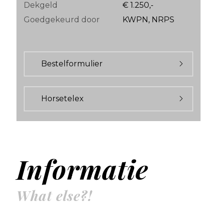
Dekgeld
€ 1.250,-
Goedgekeurd door
KWPN, NRPS
Bestelformulier
Horsetelex
Informatie
What else?!