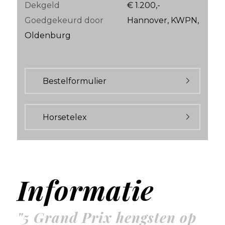
Dekgeld
€ 1.200,-
Goedgekeurd door
Hannover, KWPN,
Oldenburg
Bestelformulier
Horsetelex
Informatie
"5 Grand Prix hengsten op