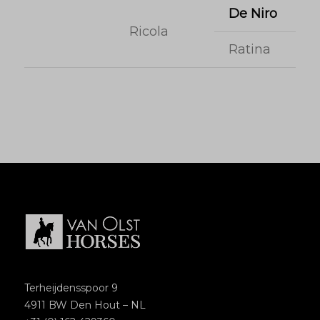
De Niro
Ricola
Ratina
Terheijdensspoor 9
4911 BW Den Hout – NL