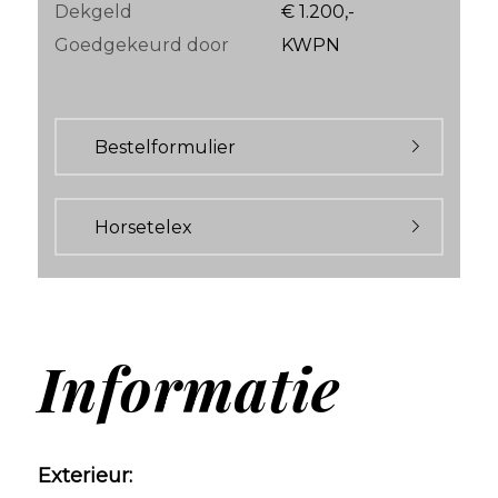
Dekgeld
€ 1.200,-
Goedgekeurd door
KWPN
Bestelformulier
Horsetelex
Informatie
Exterieur: