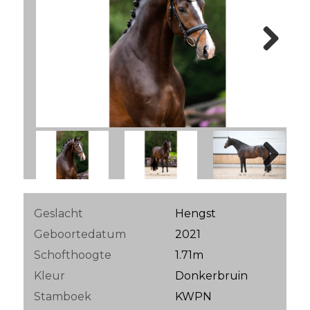
Next
Next
Geslacht
Hengst
Geboortedatum
2021
Schofthoogte
1.71m
Kleur
Donkerbruin
Stamboek
KWPN