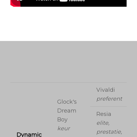
Vivaldi
preferent
Glock's
Dream
Resia
Boy
elite,
keur
prestatie,
Dynamic