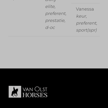
elite,
Vanessa
preferent,
keur,
prestatie,
preferent,
d-oc
sport(spr)