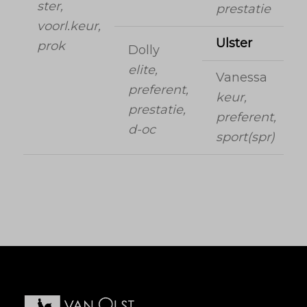
ster,
prestatie
voorl.keur,
Ulster
prok
Dolly
elite,
Vanessa
preferent,
keur,
prestatie,
preferent,
d-oc
sport(spr)