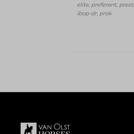
elite, preferent, prest
ibop-dr, prok