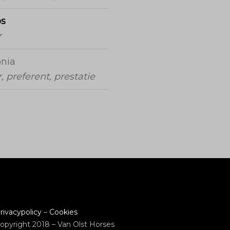
os
r
onia
, preferent, prestatie
rivacypolicy
–
Cookies
opyright 2018 – Van Olst Horses