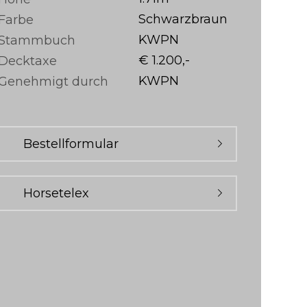
Schwarzbraun
Farbe
KWPN
Stammbuch
€ 1.200,-
Decktaxe
KWPN
Genehmigt durch
Bestellformular
Horsetelex