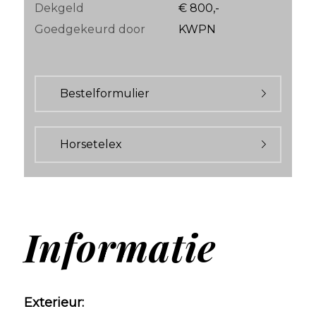
Dekgeld
€ 800,-
Goedgekeurd door
KWPN
Bestelformulier
Horsetelex
Informatie
Exterieur: