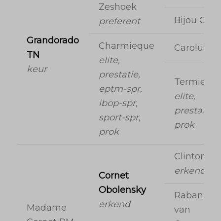
Zeshoek
Bijou Orai
preferent
Grandorado
Charmieque
Carolus II
TN
elite,
keur
prestatie,
Termiequ
eptm-spr,
elite,
ibop-spr,
prestatie,
sport-spr,
prok
prok
Clinton
erkend
Cornet
Obolensky
Rabanna
erkend
Madame
van