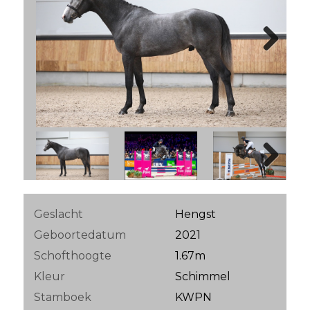
Next
Next
Geslacht
Hengst
Geboortedatum
2021
Schofthoogte
1.67m
Kleur
Schimmel
Stamboek
KWPN