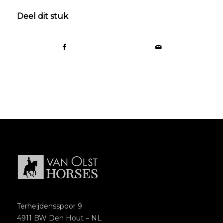
Deel dit stuk
Terheijdensspoor 9
4911 BW Den Hout – NL