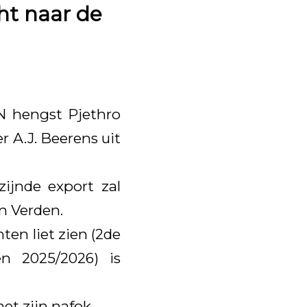
ht naar de
N hengst Pjethro
r A.J. Beerens uit
ijnde export zal
n Verden.
ten liet zien (2de
n 2025/2026) is
et zijn nafok.