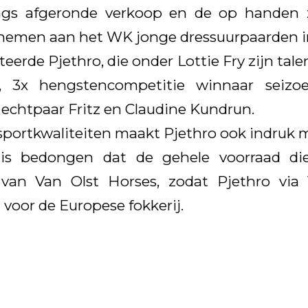
gs afgeronde verkoop en de op handen z
lnemen aan het WK jonge dressuurpaarden i
eerde Pjethro, die onder Lottie Fry zijn talen
 3x hengstencompetitie winnaar seizoe
 echtpaar Fritz en Claudine Kundrun.
sportkwaliteiten maakt Pjethro ook indruk m
 is bedongen dat de gehele voorraad die
 van Van Olst Horses, zodat Pjethro via
t voor de Europese fokkerij.