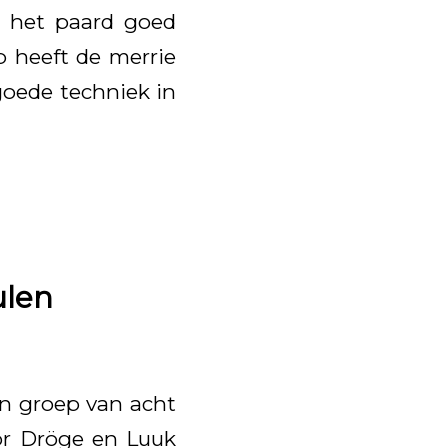
t het paard goed
p heeft de merrie
goede techniek in
ulen
n groep van acht
or Dröge en Luuk