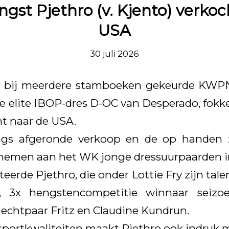
st Pjethro (v. Kjento) verkoc
USA
30 juli 2026
de bij meerdere stamboeken gekeurde KWP
e elite IBOP-dres D-OC van Desperado, fokke
t naar de USA.
gs afgeronde verkoop en de op handen z
lnemen aan het WK jonge dressuurpaarden i
eerde Pjethro, die onder Lottie Fry zijn talen
 3x hengstencompetitie winnaar seizoe
 echtpaar Fritz en Claudine Kundrun.
sportkwaliteiten maakt Pjethro ook indruk m