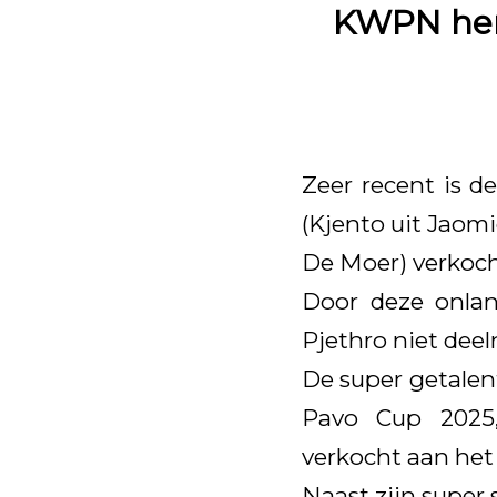
KWPN heng
Zeer recent is 
(Kjento uit Jaomi
De Moer) verkoch
Door deze onlan
Pjethro niet dee
De super getalent
Pavo Cup 2025,
verkocht aan het
Naast zijn super 