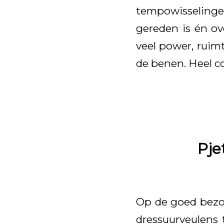
tempowisselinge
gereden is én ov
veel power, ruim
de benen. Heel co
Pje
Op de goed bezo
dressuurveulens