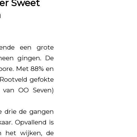
per Sweet
n
kende een grote
 heen gingen. De
Hoore. Met 88% en
 Rootveld gefokte
t van OO Seven)
le drie de gangen
ar. Opvallend is
in het wijken, de