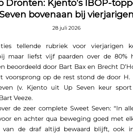
 Dronten: Kjento’s IBOP-top
Seven bovenaan bij vierjarige
28 juli 2026
ies tellende rubriek voor vierjarigen 
ij maar liefst vijf paarden over de 80%
en beoordeeld door Bart Bax en Brecht D’
nt voorsprong op de rest stond de door H.
even (v. Kjento uit Up Seven keur spor
art Veeze.
over de zeer complete Sweet Seven: “In al
voor en achter qua beweging goed met elka
 van de draf altijd bewaard blijft, ook 