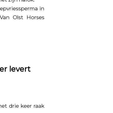
iepvriessperma in
 Van Olst Horses
r levert
et drie keer raak