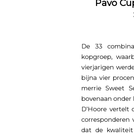
Pavo Cup
De 33 combinat
kopgroep, waarb
vierjarigen werd
bijna vier proce
merrie Sweet S
bovenaan onder B
D’Hoore vertelt 
corresponderen 
dat de kwaliteit