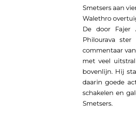
Smetsers aan vier
Walethro overtuig
De door Fajer 
Philourava ster
commentaar van d
met veel uitstr
bovenlijn. Hij s
daarin goede act
schakelen en gal
Smetsers.