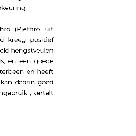
nkeuring.
ro (Pjethro uit
d kreeg positief
keld hengstveulen
ls, en een goede
hterbeen en heeft
, kan daarin goed
gebruik”, vertelt