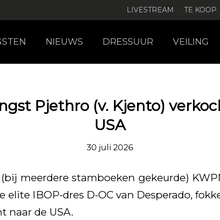
LIVESTREAM
TE KOOP
GSTEN
NIEUWS
DRESSUUR
VEILING
st Pjethro (v. Kjento) verkoc
USA
30 juli 2026
de (bij meerdere stamboeken gekeurde) KWP
e elite IBOP-dres D-OC van Desperado, fokke
t naar de USA.