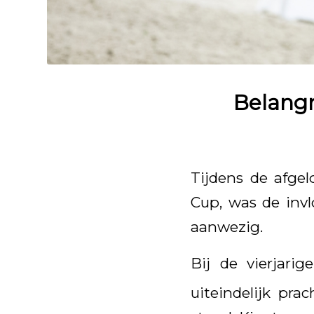
Belangr
Tijdens de afge
Cup, was de invl
aanwezig.
Bij de vierjari
uiteindelijk prac