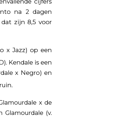
nvallende cijfers
jento na 2 dagen
dat zijn 8,5 voor
o x Jazz) op een
D). Kendale is een
rdale x Negro) en
ruin.
 Glamourdale x de
n Glamourdale (v.