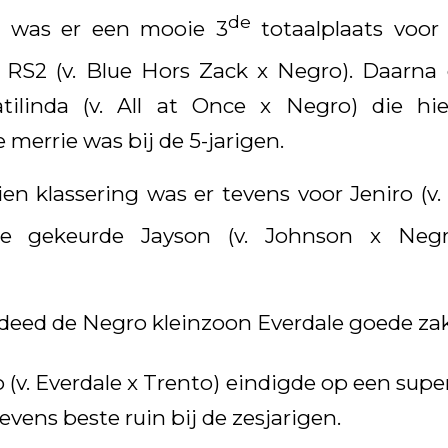
de
en was er een mooie 3
totaalplaats voo
RS2 (v. Blue Hors Zack x Negro). Daarna
tilinda (v. All at Once x Negro) die h
merrie was bij de 5-jarigen.
en klassering was er tevens voor Jeniro (v.
e gekeurde Jayson (v. Johnson x Neg
n deed de Negro kleinzoon Everdale goede za
 (v. Everdale x Trento) eindigde op een supe
vens beste ruin bij de zesjarigen.