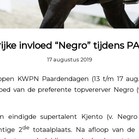
ijke invloed “Negro” tijdens 
17 augustus 2019
lopen KWPN Paardendagen (13 t/m 17 aug
oed van de preferente topvererver Negro (v.
gen eindigde supertalent Kjento (v. Negr
de
htige 2
totaalplaats. Na afloop van de