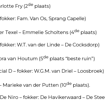
de
otte Fry (2
plaats)
– fokker: Fam. Van Os, Sprang Capelle)
de
 Texel – Emmelie Scholtens (4
plaats)
– fokker: W.T. van der Linde – De Cocksdorp)
de
ra van Houtum (5
plaats “beste ruin”)
cial D – fokker: W.G.M. van Driel – Loosbroek)
de
Marieke van der Putten (10
plaats).
 De Niro – fokker: De Havikerwaard – De Stee