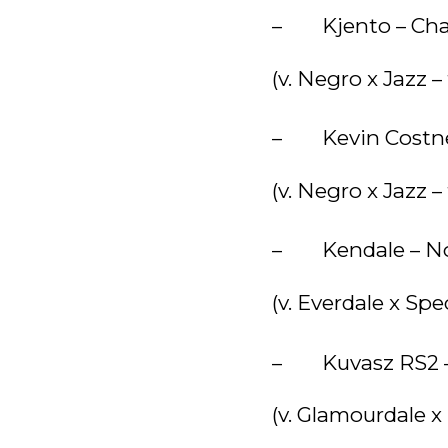
– Kjento – Charl
(v. Negro x Jazz 
– Kevin Costner
(v. Negro x Jazz 
– Kendale – No
(v. Everdale x Spe
– Kuvasz RS2 – 
(v. Glamourdale x