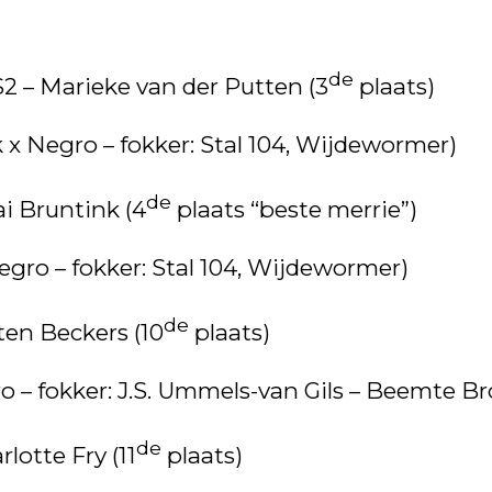
de
 Marieke van der Putten (3
plaats)
k x Negro – fokker: Stal 104, Wijdewormer)
de
i Bruntink (4
plaats “beste merrie”)
 Negro – fokker: Stal 104, Wijdewormer)
de
en Beckers (10
plaats)
ro – fokker: J.S. Ummels-van Gils – Beemte B
de
otte Fry (11
plaats)