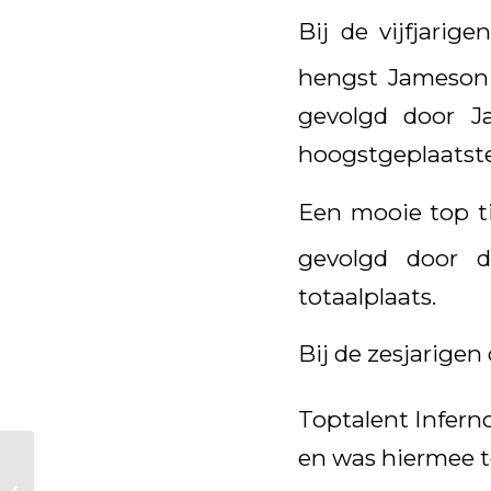
Bij de vijfjarig
hengst Jameson 
gevolgd door Ja
hoogstgeplaatste 
Een mooie top ti
gevolgd door d
totaalplaats.
Bij de zesjarige
Toptalent Inferno
en was hiermee te
KWPN-hengst Kjento
aan kop in halve