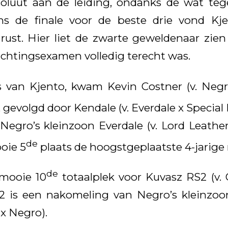
oluut aan de leiding, ondanks de wat tege
ens de finale voor de beste drie vond K
 rust. Hier liet de zwarte geweldenaar zien 
richtingsexamen volledig terecht was.
 van Kjento, kwam Kevin Costner (v. Negr
 gevolgd door Kendale (v. Everdale x Special 
egro’s kleinzoon Everdale (v. Lord Leathe
de
oie 5
plaats de hoogstgeplaatste 4-jarige 
de
mooie 10
totaalplek voor Kuvasz RS2 (v.
2 is een nakomeling van Negro’s kleinzoo
x Negro).