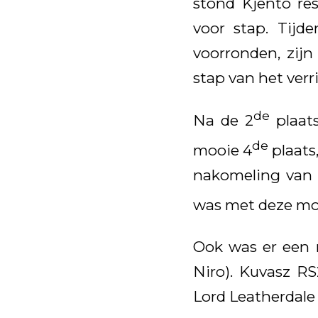
stond Kjento res
voor stap. Tijd
voorronden, zijn
stap van het ver
de
Na de 2
plaats
de
mooie 4
plaats,
nakomeling van N
was met deze mo
Ook was er een 
Niro). Kuvasz RS
Lord Leatherdale 