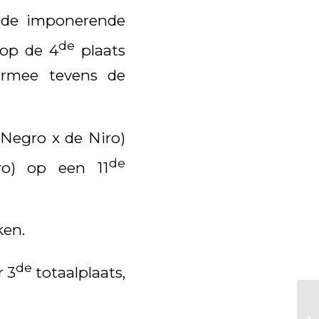
r de imponerende
de
 op de 4
plaats
iermee tevens de
 Negro x de Niro)
de
ro) op een 11
ken.
de
r 3
totaalplaats,