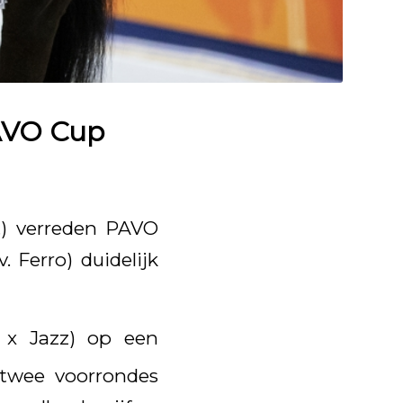
PAVO Cup
.) verreden PAVO
 Ferro) duidelijk
o x Jazz) op een
 twee voorrondes