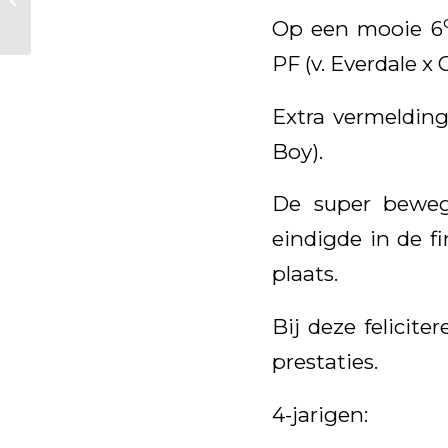
finale Pavo Cup
Op een mooie 6
PF (v. Everdale x C
Extra vermelding
Boy).
De super beweg
eindigde in de f
plaats.
Bij deze felicite
prestaties.
4-jarigen: