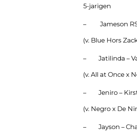
5-jarigen
– Jameson RS2 –
(v. Blue Hors Zac
– Jatilinda – Va
(v. All at Once x
– Jeniro – Kirst
(v. Negro x De Ni
– Jayson – Charl