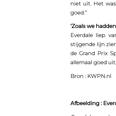
niet uit. Het wa
goed.”
‘Zoals we hadden
Everdale liep va
stijgende lijn zi
de Grand Prix Sp
allemaal goed uit
Bron : KWPN.nl
Afbeelding : Ever