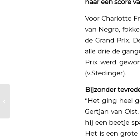
naar een score v
Voor Charlotte F
van Negro, fokke
de Grand Prix. D
alle drie de gan
Prix werd gewon
(v.Stedinger).
Bijzonder tevred
Kjento ( v. Negro )
imponeert in
“Het ging heel g
Hengsten
Gertjan van Olst
Competitie. ( Galop
10 !!! )
hij een beetje sp
Het is een grote