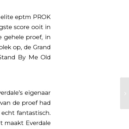
K elite eptm PROK
ste score ooit in
 gehele proef, in
plek op, de Grand
 Stand By Me Old
erdale’s eigenaar
 van de proef had
 echt fantastisch.
at maakt Everdale