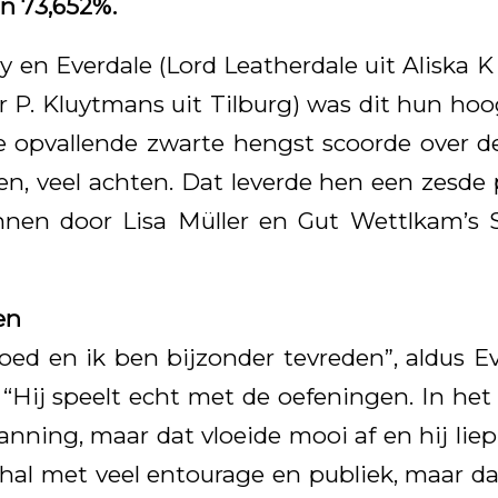
an 73,652%.
ry en Everdale (Lord Leatherdale uit Aliska 
r P. Kluytmans uit Tilburg) was dit hun hoog
e opvallende zwarte hengst scoorde over de
gen, veel achten. Dat leverde hen een zesde 
nen door Lisa Müller en Gut Wettlkam’s
en
oed en ik ben bijzonder tevreden”, aldus Ev
. “Hij speelt echt met de oefeningen. In het
anning, maar dat vloeide mooi af en hij liep
 hal met veel entourage en publiek, maar d