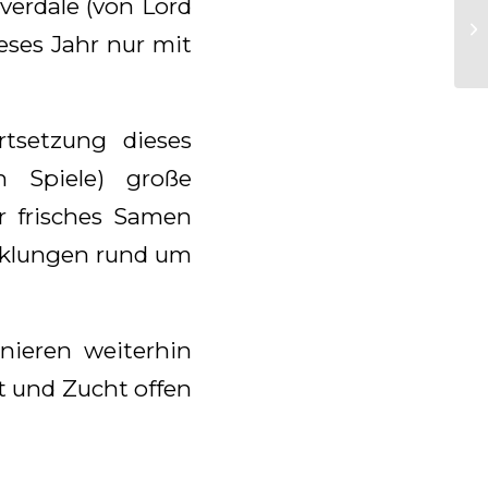
verdale (von Lord
He
eses Jahr nur mit
tsetzung dieses
n Spiele) große
er frisches Samen
cklungen rund um
nieren weiterhin
t und Zucht offen