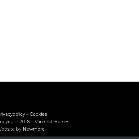
rivacypolicy
–
Cookies
opyright 2018 – Van Olst Horses
ebsite by
Newmore