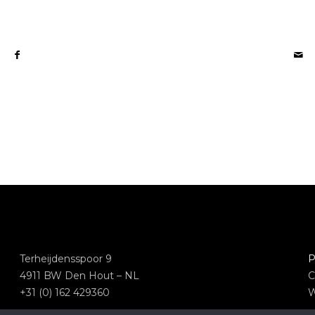
Terheijdensspoor 9
P
4911 BW Den Hout – NL
C
+31 (0) 162 429360
W