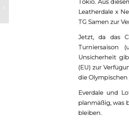
Tokio. Aus diese
Hengstschau 10. april
geht online
Leatherdale x Ne
TG Samen zur Ver
Jetzt, da das 
Turniersaison 
Unsicherheit gib
(EU) zur Verfüg
die Olympischen 
Everdale und Lo
planmäßig, was b
bleiben.