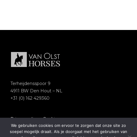
Terheijdensspoor 9
4911 BW Den Hout – NL
+31 (0) 162 429360
Privacypolicy
–
Cookies
We gebruiken cookies om ervoor te zorgen dat onze site zo
Copyright 2018 – Van Olst Horses
soepel mogelijk draait. Als je doorgaat met het gebruiken van
Website by
Newmore