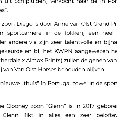
n uit Schipluiden) verkocht naar de in Po
s”.
zoon Diëgo is door Anne van Olst Grand Pr
jn sportcarriere in de fokkerij een heel
 andere via zijn zeer talentvolle en bijna
gekeurde en bij het KWPN aangewezen hen
therdale x Almox Prints) zullen de genen va
 van Van Olst Horses behouden blijven.
 nieuwe “thuis” in Portugal zowel in de sport 
e Clooney zoon “Glenn” is in 2017 geboren
Glenn lijkt in alles een zeer beloftev