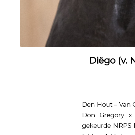
Diëgo (v. 
Den Hout – Van O
Don Gregory x 
gekeurde NRPS he