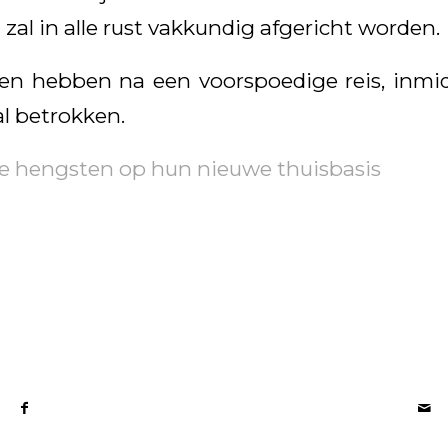
zal in alle rust vakkundig afgericht worden.
en hebben na een voorspoedige reis, inmi
al betrokken.
e hengsten op hun nieuwe thuisbasis