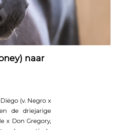
ooney) naar
Diëgo (v. Negro x
n de driejarige
le x Don Gregory,