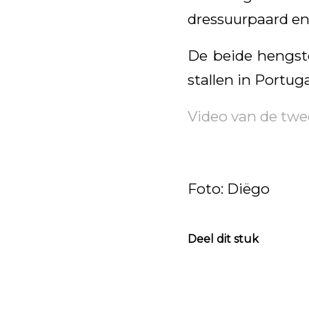
dressuurpaard en 
De beide hengst
stallen in Portug
Video van de twe
Foto: Diëgo
Deel dit stuk