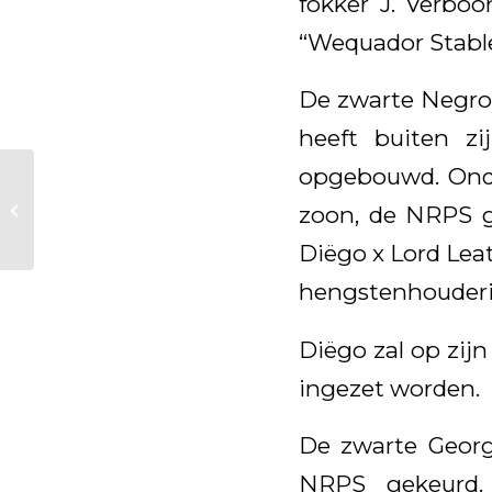
fokker J. Verboo
“Wequador Stable
De zwarte Negro 
heeft buiten zi
opgebouwd. Onder
Goede resultaten
voor Elegance v.
zoon, de NRPS 
Negro bij Spaanse
kampioenschappen
Diëgo x Lord Lea
hengstenhouderij
Diëgo zal op zijn
ingezet worden.
De zwarte Georg
NRPS gekeurd. 