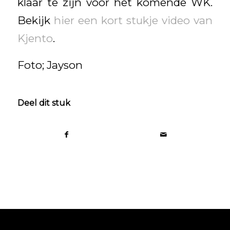
klaar te zijn voor het komende WK.
Bekijk
hier een kort stukje video van
Kjento
.
Foto; Jayson
Deel dit stuk