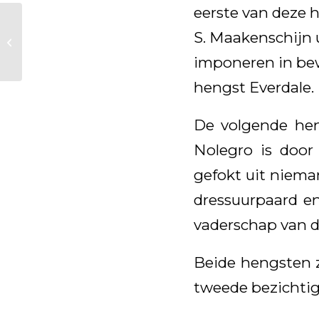
eerste van deze 
Laatste training WK
S. Maakenschijn 
jonge
dressuurpaarden
imponeren in bew
hengst Everdale.
De volgende hen
Nolegro is doo
gefokt uit niema
dressuurpaard en
vaderschap van d
Beide hengsten 
tweede bezichtig