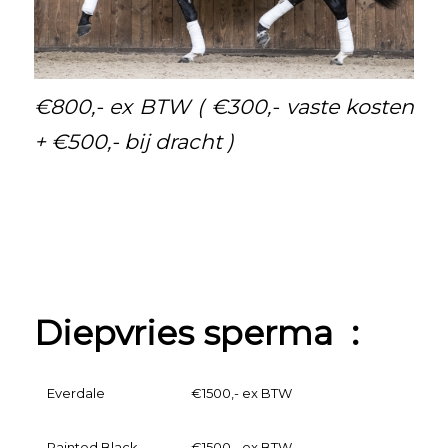
€800,- ex BTW ( €300,- vaste kosten
+ €500,- bij dracht )
Diepvries sperma :
Everdale
€1500,- ex BTW
Painted Black
€1500,- ex BTW