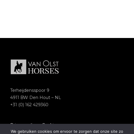
Terheijdensspoor 9
4911 BW Den Hout – NL
+31 (0) 162 429360
Privacypolicy
–
Cookies
We gebruiken cookies om ervoor te zorgen dat onze site zo
Copyright 2018 – Van Olst Horses