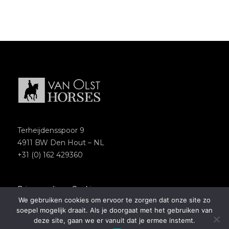
Terheijdensspoor 9
4911 BW Den Hout – NL
+31 (0) 162 429360
Privacypolicy
–
Cookies
We gebruiken cookies om ervoor te zorgen dat onze site zo
Copyright 2018 – Van Olst Horses
soepel mogelijk draait. Als je doorgaat met het gebruiken van
Website by
Newmore
deze site, gaan we er vanuit dat je ermee instemt.