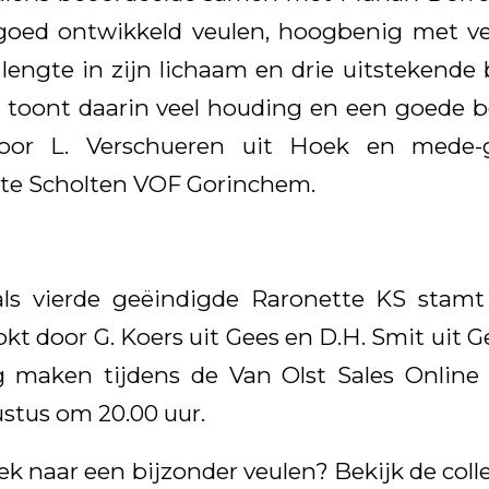
goed ontwikkeld veulen, hoogbenig met veel
lengte in zijn lichaam en drie uitstekend
Hij toont daarin veel houding en een goede 
door L. Verschueren uit Hoek en mede-ge
tte Scholten VOF Gorinchem.
ls vierde geëindigde Raronette KS stamt
okt door G. Koers uit Gees en D.H. Smit uit G
 maken tijdens de Van Olst Sales Online v
ustus om 20.00 uur.
k naar een bijzonder veulen? Bekijk de colle