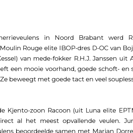
merrieveulens in Noord Brabant werd
 Moulin Rouge elite IBOP-dres D-OC van Boje
Kessel) van mede-fokker R.H.J. Janssen uit 
eeft een mooie voorhand, goede schoft- en 
Ze beweegt met goede tact en veel soupless
de Kjento-zoon Racoon (uit Luna elite E
rect al het meest opvallende veulen. Jur
ulens beoordeelde samen met Marian Dorre