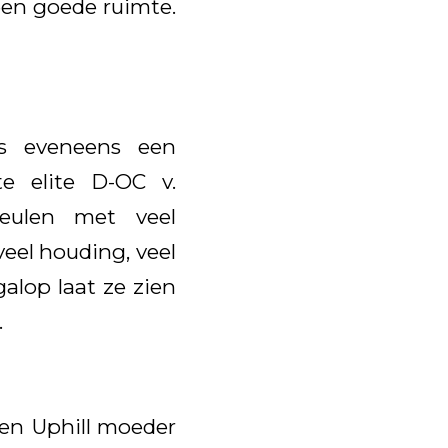
 een goede ruimte.
is eveneens een
e elite D-OC v.
veulen met veel
veel houding, veel
alop laat ze zien
.
een Uphill moeder