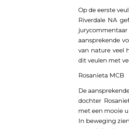
Op de eerste veu
Riverdale NA gef
jurycommentaar
aansprekende voo
van nature veel 
dit veulen met ve
Rosanieta MCB
De aansprekende 
dochter Rosanieta
met een mooie uit
In beweging zien 