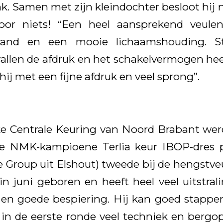
k. Samen met zijn kleindochter besloot hij n
oor niets! “Een heel aansprekend veul
hand en een mooie lichaamshouding. S
 vallen de afdruk en het schakelvermogen hee
ij met een fijne afdruk en veel sprong”.
ke Centrale Keuring van Noord Brabant wer
 de NMK-kampioene Terlia keur IBOP-dres p
se Group uit Elshout) tweede bij de hengstv
in juni geboren en heeft heel veel uitstral
n goede bespiering. Hij kan goed stappen
in de eerste ronde veel techniek en berg