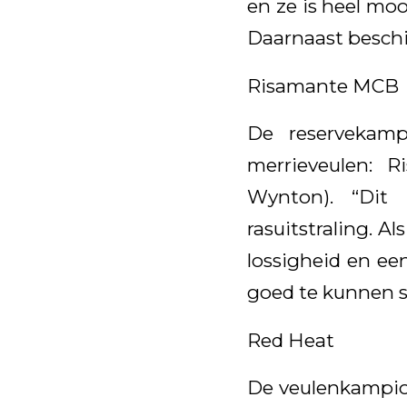
en ze is heel moo
Daarnaast beschik
Risamante MCB
De reservekamp
merrieveulen: 
Wynton). “Dit 
rasuitstraling. A
lossigheid en ee
goed te kunnen s
Red Heat
De veulenkampioe