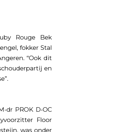
 Ruby Rouge Bek
ngel, fokker Stal
Angeren. “Ook dit
schouderpartij en
e”.
PTM-dr PROK D-OC
yvoorzitter Floor
steijn, was onder