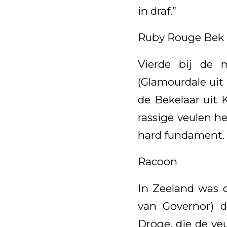
in draf.”
Ruby Rouge Bek
Vierde bij de 
(Glamourdale uit
de Bekelaar uit 
rassige veulen h
hard fundament. 
Racoon
In Zeeland was 
van Governor) di
Dröge, die de ve