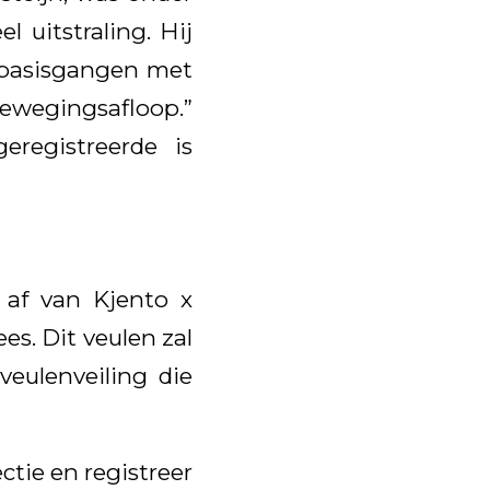
 uitstraling. Hij
e basisgangen met
bewegingsafloop.”
registreerde is
 af van Kjento x
ees. Dit veulen zal
eulenveiling die
ctie en registreer