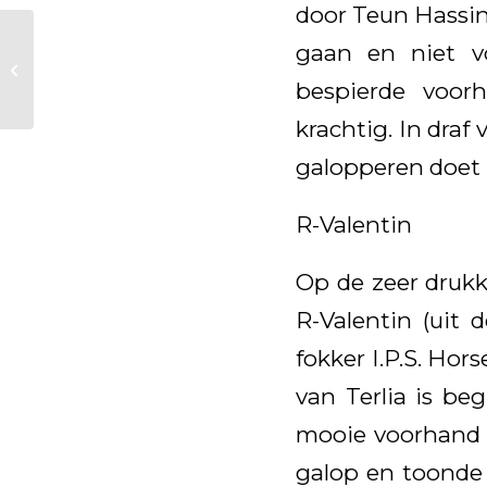
door Teun Hassin
Everdale bezorgt het
gaan en niet v
KWPN na 21 jaar
eindelijk weer een
bespierde voor
Olympische
krachtig. In draf
medaille...
galopperen doet h
R-Valentin
Op de zeer druk
R-Valentin (uit
fokker I.P.S. Hor
van Terlia is beg
mooie voorhand e
galop en toonde 