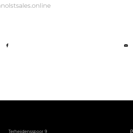
olstsales.online
Terheijdensspoor 9
P