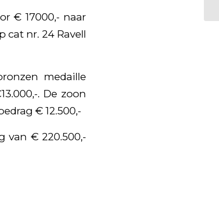
or € 17000,- naar
 cat nr. 24 Ravell
bronzen medaille
13.000,-. De zoon
edrag € 12.500,-
g van € 220.500,-