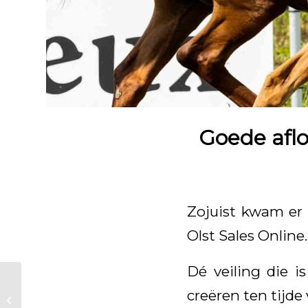
Goede aflo
Zojuist kwam er 
Olst Sales Online.
Dé veiling die i
8 Kjento en
creëren ten tijd
Glamourdale veulens