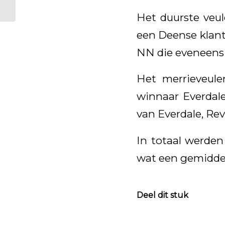
naar de NVK
Het duurste veul
een Deense klant,
NN die eveneens 
Het merrieveule
winnaar Everdale
van Everdale, Re
In totaal werden
wat een gemiddel
Deel dit stuk