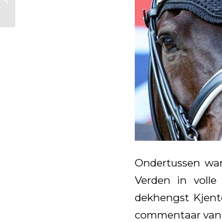
beste 6 jarige
dressuurpaard in
Frankrij...
Ondertussen war
Verden in volle
dekhengst Kjento
commentaar van d