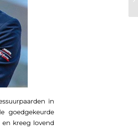
essuurpaarden in
 de goedgekeurde
n en kreeg lovend