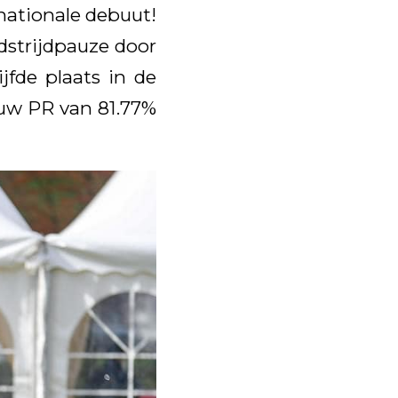
nationale debuut!
dstrijdpauze door
jfde plaats in de
euw PR van 81.77%