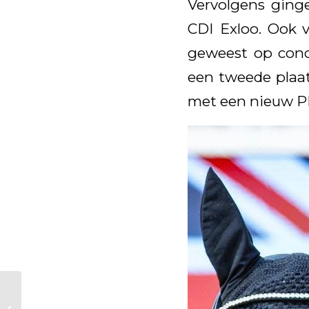
Vervolgens ging
CDI Exloo. Ook 
geweest op conco
een tweede plaat
met een nieuw PR
Everdale dochter
Kalypso Mansolein