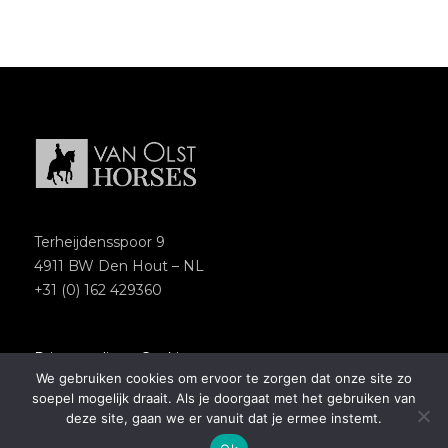
Terheijdensspoor 9
4911 BW Den Hout – NL
+31 (0) 162 429360
Privacypolicy
–
Cookies
We gebruiken cookies om ervoor te zorgen dat onze site zo
Copyright 2018 – Van Olst Horses
soepel mogelijk draait. Als je doorgaat met het gebruiken van
Website by
Newmore
deze site, gaan we er vanuit dat je ermee instemt.