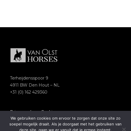
Terheijdensspoor 9
4911 BW Den Hout – NL
+31 (0) 162 429360
Privacypolicy
–
Cookies
We gebruiken cookies om ervoor te zorgen dat onze site zo
Copyright 2018 – Van Olst Horses
soepel mogelijk draait. Als je doorgaat met het gebruiken van
Website by
Newmore
deze site, gaan we er vanuit dat je ermee instemt.