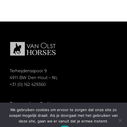
Terheijdensspoor 9
4911 BW Den Hout – NL
+31 (0) 162 429360
Privacypolicy
–
Cookies
We gebruiken cookies om ervoor te zorgen dat onze site zo
Copyright 2018 – Van Olst Horses
soepel mogelijk draait. Als je doorgaat met het gebruiken van
Website by
Newmore
deze site, gaan we er vanuit dat je ermee instemt.