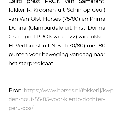
Cairo prest PROK van Samarant,
fokker R. Kroonen uit Schin op Geul)
van Van Olst Horses (75/80) en Prima
Donna (Glamourdale uit First Donna
C ster pref PROK van Jazz) van fokker
H. Verthriest uit Nevel (70/80) met 80
punten voor beweging vandaag naar
het sterpredicaat.
Bron:
https://www.horses.nl/fokkerij/k
den-hout-85-85-voor-kjento-dochter-
peru-dos/