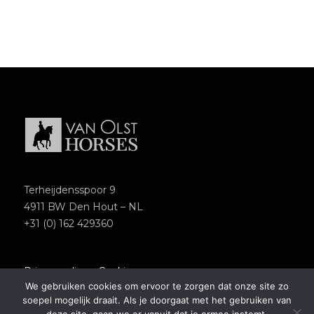
Terheijdensspoor 9
4911 BW Den Hout – NL
+31 (0) 162 429360
Privacypolicy
–
Cookies
We gebruiken cookies om ervoor te zorgen dat onze site zo
Copyright 2018 – Van Olst Horses
soepel mogelijk draait. Als je doorgaat met het gebruiken van
Website by
Newmore