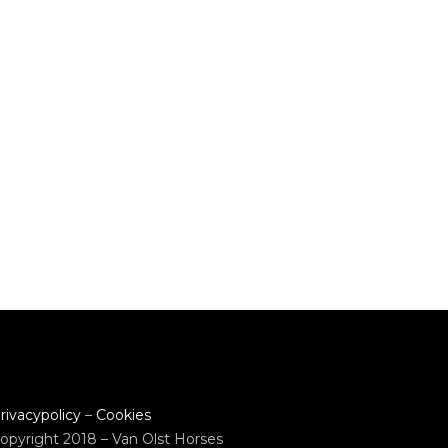
rivacypolicy
–
Cookies
opyright 2018 – Van Olst Horses