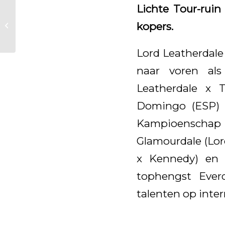
Lichte Tour-ruin
George Clooney
kopers.
goedgekeurd voor
Hannover
Lord Leatherdale
naar voren als
Leatherdale x 
Domingo (ESP) 
Kampioenschap in
Glamourdale (Lor
x Kennedy) en 
tophengst Everd
talenten op inter