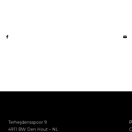
Terheijdensspoor 9
P
4911 BW Den Hout – NL
C