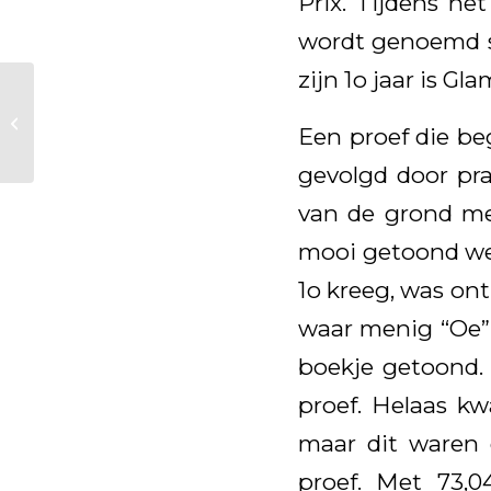
Prix. Tijdens he
wordt genoemd st
zijn 1o jaar is G
Foto terugblik op het
Een proef die be
EK in Hagen
gevolgd door pr
van de grond me
mooi getoond we
1o kreeg, was on
waar menig “Oe” 
boekje getoond.
proef. Helaas kw
maar dit waren 
proef. Met 73,04