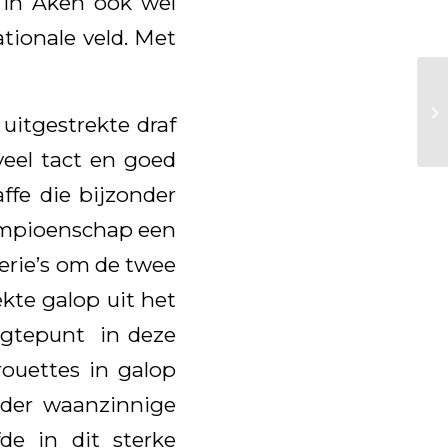
s in Aken ook wel
tionale veld. Met
uitgestrekte draf
eel tact en goed
fe die bijzonder
ampioenschap een
erie’s om de twee
kte galop uit het
ogtepunt in deze
rouettes in galop
rder waanzinnige
fde in dit sterke