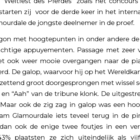
t “Weltfest des Pferdes” zoals het concour
arten zij voor de derde keer in het interna
lamourdale de jongste deelnemer in de proef.
gon met hoogtepunten in onder andere de 
achtige appuyementen. Passage met zeer v
t ook weer mooie overgangen naar de piaf
rd. De galop, waarvoor hij op het Wereldk
tzettend groot doorgesprongen met wissel s
en “Aah” van de tribune klonk. De uitgestre
 Maar ook de zig zag in galop was een ho
am Glamourdale iets teveel terug in de pi
dan ook de enige twee foutjes in een ve
3% plaatsten ze zich uiteindelijk als vij