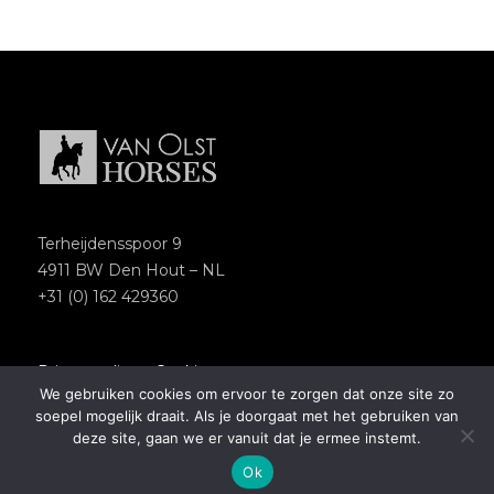
Terheijdensspoor 9
4911 BW Den Hout – NL
+31 (0) 162 429360
Privacypolicy
–
Cookies
We gebruiken cookies om ervoor te zorgen dat onze site zo
Copyright 2018 – Van Olst Horses
soepel mogelijk draait. Als je doorgaat met het gebruiken van
Website by
Newmore
deze site, gaan we er vanuit dat je ermee instemt.
Ok