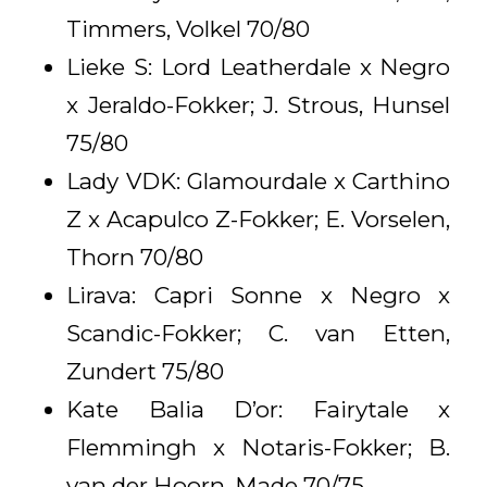
Timmers, Volkel 70/80
Lieke S: Lord Leatherdale x Negro
x Jeraldo-Fokker; J. Strous, Hunsel
75/80
Lady VDK: Glamourdale x Carthino
Z x Acapulco Z-Fokker; E. Vorselen,
Thorn 70/80
Lirava: Capri Sonne x Negro x
Scandic-Fokker; C. van Etten,
Zundert 75/80
Kate Balia D’or: Fairytale x
Flemmingh x Notaris-Fokker; B.
van der Hoorn, Made 70/75