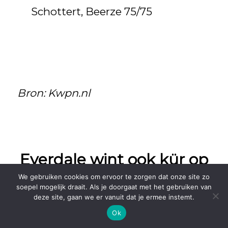
Schottert, Beerze 75/75
Bron: Kwpn.nl
Everdale wint ook kür op
muziek in Lier (BEL)
We gebruiken cookies om ervoor te zorgen dat onze site zo
soepel mogelijk draait. Als je doorgaat met het gebruiken van
deze site, gaan we er vanuit dat je ermee instemt.
3 maart 2019
Ok