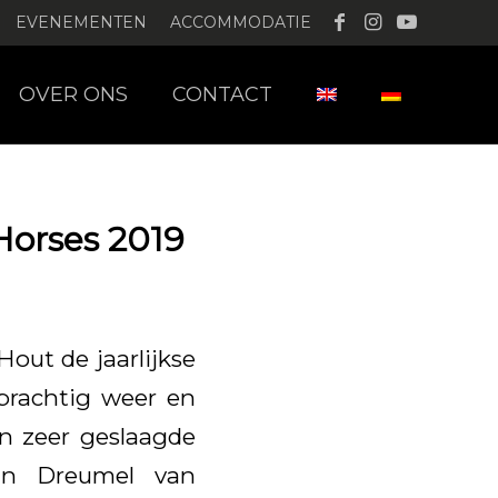
EVENEMENTEN
ACCOMMODATIE
OVER ONS
CONTACT
Horses 2019
Hout de jaarlijkse
prachtig weer en
en zeer geslaagde
van Dreumel van