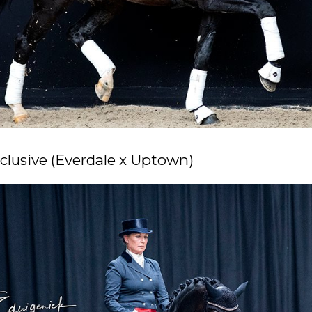
lusive (Everdale x Uptown)