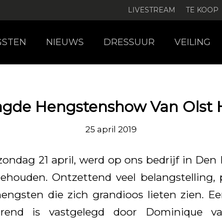
LIVESTREAM
TE KOOP
GSTEN
NIEUWS
DRESSUUR
VEILING
agde Hengstenshow Van Olst 
25 april 2019
ondag 21 april, werd op ons bedrijf in Den 
houden. Ontzettend veel belangstelling, 
hengsten die zich grandioos lieten zien. E
erend is vastgelegd door Dominique 