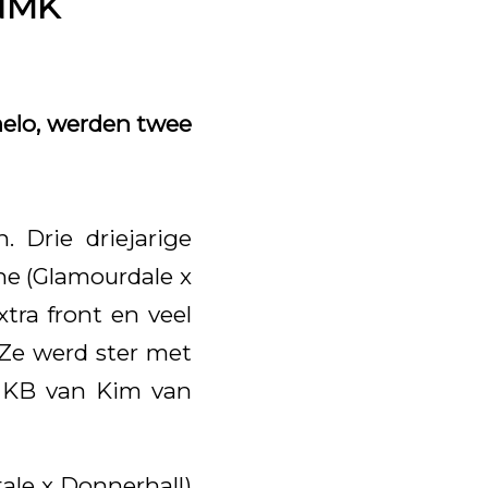
 NMK
melo, werden twee
. Drie driejarige
e (Glamourdale x
tra front en veel
Ze werd ster met
e KB van Kim van
ale x Donnerhall)