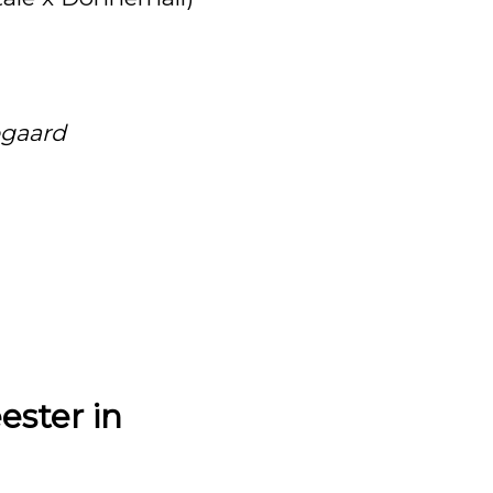
ogaard
ster in