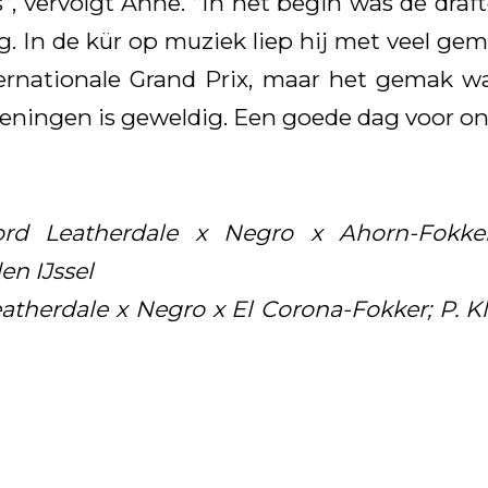
s”, vervolgt Anne. “In het begin was de dra
ig. In de kür op muziek liep hij met veel ge
nternationale Grand Prix, maar het gemak w
eningen is geweldig. Een goede dag voor ons
ord Leatherdale x Negro x Ahorn-Fokker
n IJssel
eatherdale x Negro x El Corona-Fokker; P. K