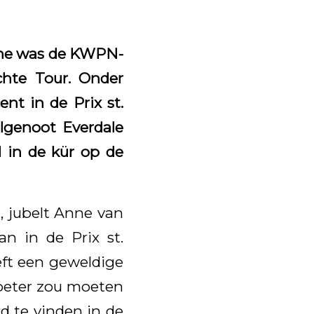
gne was de KWPN-
chte Tour. Onder
nt in de Prix st.
algenoot Everdale
 in de kür op de
, jubelt Anne van
an in de Prix st.
eft een geweldige
r beter zou moeten
d te vinden in de