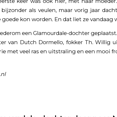
eerste keer was ook hier, met haar moeder.
 bijzonder als veulen, maar vorig jaar dach
 goede kon worden. En dat liet ze vandaag w
wederom een Glamourdale-dochter geplaatst.
ster van Dutch Dormello, fokker Th. Willig u
ie met veel ras en uitstraling en een mooi fr
nl