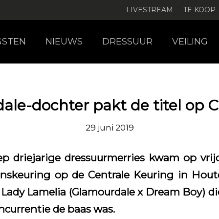
LIVESTREAM
TE KOOP
GSTEN
NIEUWS
DRESSUUR
VEILING
le-dochter pakt de titel op 
29 juni 2019
 driejarige dressuurmerries kwam op vrij
nskeuring op de Centrale Keuring in Hout
ady Lamelia (Glamourdale x Dream Boy) di
ncurrentie de baas was.