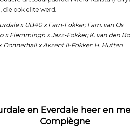
die ook elite werd.
rdale x UB40 x Farn-Fokker; Fam. van Os
o x Flemmingh x Jazz-Fokker; K. van den B
e x Donnerhall x Akzent II-Fokker; H. Hutten
rdale en Everdale heer en mee
Compiègne