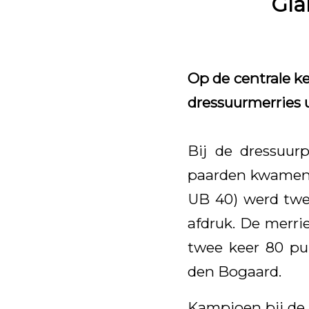
Gla
Op de centrale k
dressuurmerries 
Bij de dressuurp
paarden kwamen 
UB 40) werd twee
afdruk. De merr
twee keer 80 pu
den Bogaard.
Kampioen bij de 