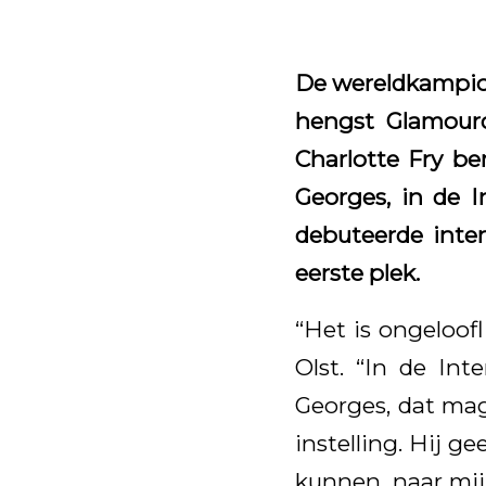
De wereldkampio
hengst Glamourd
Charlotte Fry be
Georges, in de I
debuteerde inte
eerste plek.
“Het is ongeloof
Olst. “In de Int
Georges, dat mag
instelling. Hij g
kunnen, naar mij