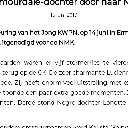
mourdale-dochter door naar
15 juni 2019
euring van het Jong KWPN, op 14 juni in Er
uitgenodigd voor de NMK.
aarden waren er vijf stermerries te vieren
terug op de CK. De zeer charmante Lucienn
de. Zij heeft enorm veel uitstraling met ex
ie toonde een paar extra goede momenten. 
nten. Derde stond Negro-dochter Lonett
oudere dressuurpaarden werd Kalista (Fairyt