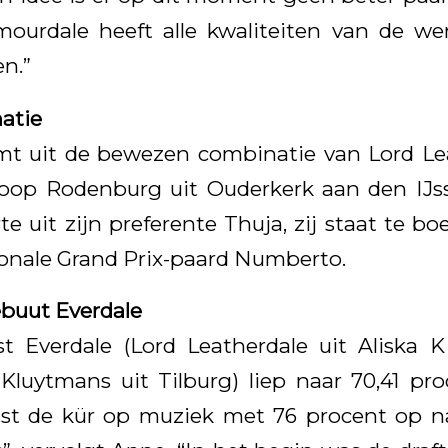
mourdale heeft alle kwaliteiten van de w
n.”
atie
mt uit de bewezen combinatie van Lord Lea
oop Rodenburg uit Ouderkerk aan den IJsse
uit zijn preferente Thuja, zij staat te boe
ionale Grand Prix-paard Numberto.
ebuut Everdale
Everdale (Lord Leatherdale uit Aliska K
Kluytmans uit Tilburg) liep naar 70,41 pr
ist de kür op muziek met 76 procent op na