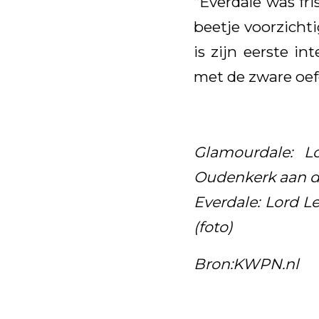
“Everdale was fri
beetje voorzicht
is zijn eerste i
met de zware oef
Glamourdale: L
Oudenkerk aan de
Everdale: Lord L
(foto)
Bron:KWPN.nl