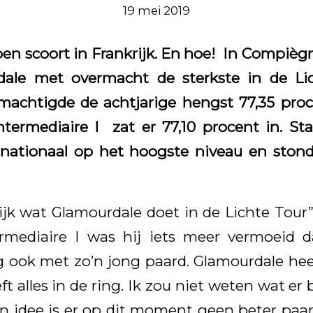
19 mei 2019
en scoort in Frankrijk. En hoe! In Compiè
ale met overmacht de sterkste in de Li
machtigde de achtjarige hengst 77,35 proce
ntermediaire I zat er 77,10 procent in. St
rnationaal op het hoogste niveau en stond
lijk wat Glamourdale doet in de Lichte Tour”
ermediaire I was hij iets meer vermoeid d
 ook met zo’n jong paard. Glamourdale he
eeft alles in de ring. Ik zou niet weten wat e
n idee is er op dit moment geen beter paar