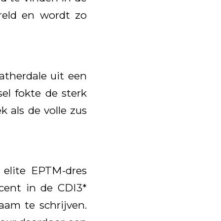
ereld en wordt zo
therdale uit een
l fokte de sterk
k als de volle zus
 elite EPTM-dres
ocent in de CDI3*
am te schrijven.