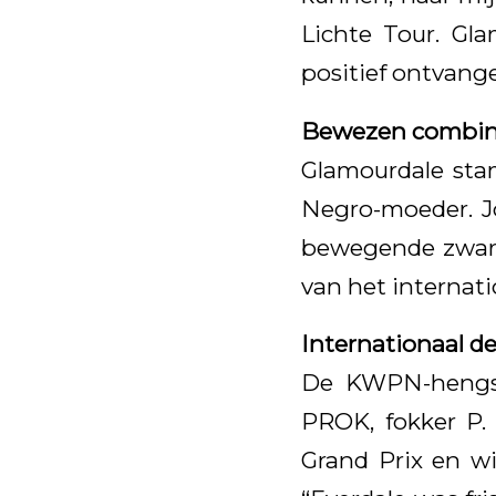
Lichte Tour. Gla
positief ontvange
Bewezen combin
Glamourdale sta
Negro-moeder. J
bewegende zwarte 
van het internat
Internationaal d
De KWPN-hengst 
PROK, fokker P. 
Grand Prix en w