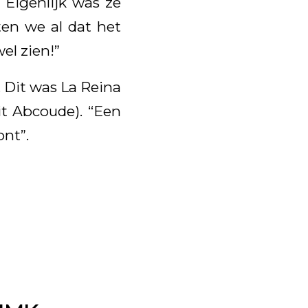
 Eigenlijk was ze
ten we al dat het
el zien!”
 Dit was La Reina
it Abcoude). “Een
ont”.