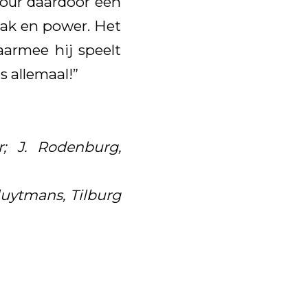
ftour daardoor een
mak en power. Het
aarmee hij speelt
 allemaal!”
; J. Rodenburg,
luytmans, Tilburg